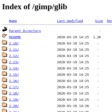
Index of /gimp/glib
Name
Last modified
Size
De
Parent Directory
README
2.10/
2.11/
2.12/
2.13/
2.14/
2.15/
2.16/
2.17/
2.18/
2.19/
2.20/