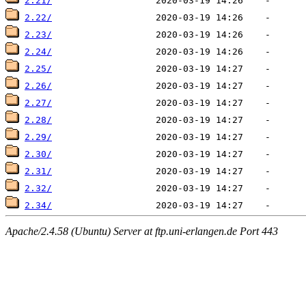
2.21/
2.22/
2.23/
2.24/
2.25/
2.26/
2.27/
2.28/
2.29/
2.30/
2.31/
2.32/
2.34/
Apache/2.4.58 (Ubuntu) Server at ftp.uni-erlangen.de Port 443