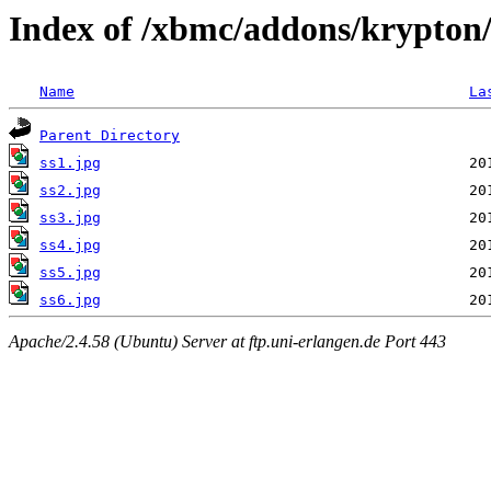
Index of /xbmc/addons/krypton/
Name
La
Parent Directory
ss1.jpg
ss2.jpg
ss3.jpg
ss4.jpg
ss5.jpg
ss6.jpg
Apache/2.4.58 (Ubuntu) Server at ftp.uni-erlangen.de Port 443