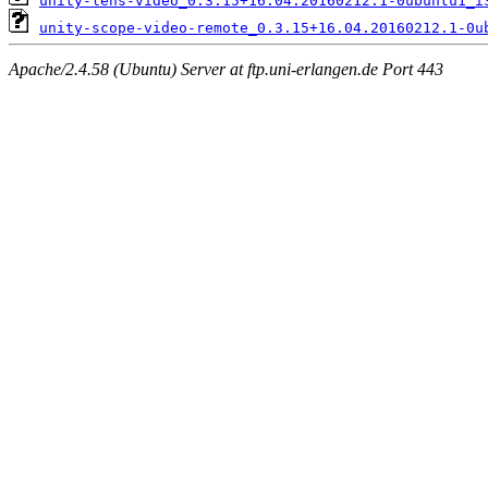
unity-lens-video_0.3.15+16.04.20160212.1-0ubuntu1_i
unity-scope-video-remote_0.3.15+16.04.20160212.1-0u
Apache/2.4.58 (Ubuntu) Server at ftp.uni-erlangen.de Port 443