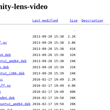
ity-lens-video
Last modified
Size
Description
f.gz
64.deb
ntu1_amd64.deb
6.deb
ntu1_i386.deb
sc
iff.gz
z
md64.deb
buntu1_amd64.deb