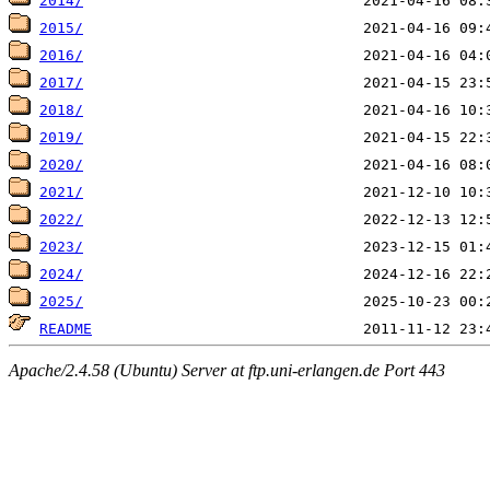
2014/
2015/
2016/
2017/
2018/
2019/
2020/
2021/
2022/
2023/
2024/
2025/
README
Apache/2.4.58 (Ubuntu) Server at ftp.uni-erlangen.de Port 443