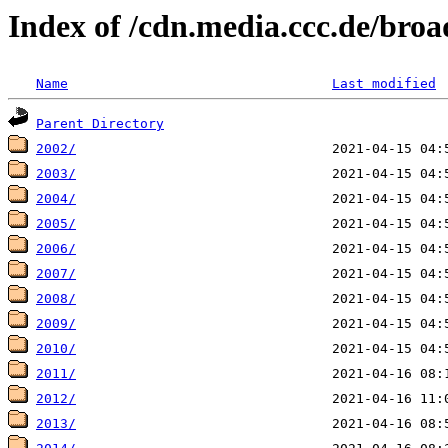
Index of /cdn.media.ccc.de/broa
Name
Last modified
Parent Directory
2002/
2003/
2004/
2005/
2006/
2007/
2008/
2009/
2010/
2011/
2012/
2013/