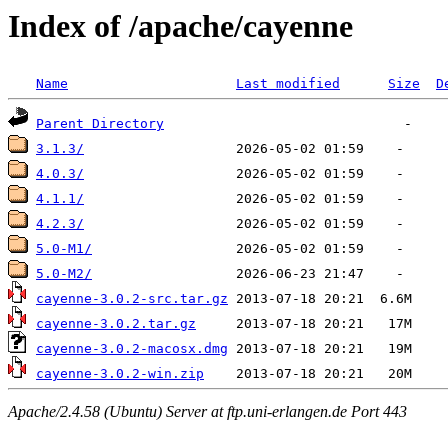
Index of /apache/cayenne
Name
Last modified
Size
D
Parent Directory
3.1.3/
4.0.3/
4.1.1/
4.2.3/
5.0-M1/
5.0-M2/
cayenne-3.0.2-src.tar.gz
cayenne-3.0.2.tar.gz
cayenne-3.0.2-macosx.dmg
cayenne-3.0.2-win.zip
Apache/2.4.58 (Ubuntu) Server at ftp.uni-erlangen.de Port 443