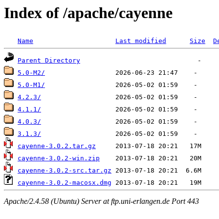
Index of /apache/cayenne
Name
Last modified
Size
D
Parent Directory
5.0-M2/
5.0-M1/
4.2.3/
4.1.1/
4.0.3/
3.1.3/
cayenne-3.0.2.tar.gz
cayenne-3.0.2-win.zip
cayenne-3.0.2-src.tar.gz
cayenne-3.0.2-macosx.dmg
Apache/2.4.58 (Ubuntu) Server at ftp.uni-erlangen.de Port 443